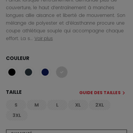
couverture, le haut d’entraînement à manches
longues allie aisance et liberté de mouvement. Son
mélange de polyester et d’élasthanne procure une
coupe athlétique souple qui accompagne chaque
effort. La s...
Voir plus
COULEUR
sélectionné
TAILLE
GUIDE DES TAILLES
S
M
L
XL
2XL
not.available
not.available
not.available
not.available
not.available
3XL
not.available