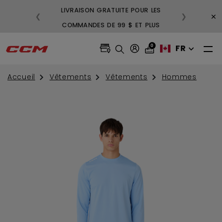
LIVRAISON GRATUITE POUR LES
3
×
❮
❯
COMMANDES DE 99 $ ET PLUS
GR
0
FR
Accueil
Vêtements
Vêtements
Hommes