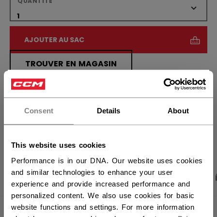
QUANTITÉ
AJOUTER AU SAC
TROUVER EN MAGASIN
×
Vous souhaitez expédier des
Politique de livraison
Retours gratuits
produits aux États-Unis ?
Consent
Details
About
OUVRIR LES LIEN
Vous devriez utiliser notre site Web américain.
This website uses cookies
Performance is in our DNA. Our website uses cookies
and similar technologies to enhance your user
PHOTOS DU PRODUIT
CARACTÉRISTIQUES
experience and provide increased performance and
personalized content. We also use cookies for basic
website functions and settings. For more information