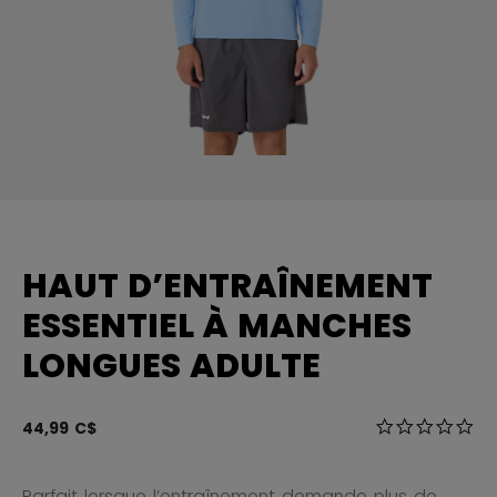
HAUT D’ENTRAÎNEMENT
ESSENTIEL À MANCHES
LONGUES ADULTE
4,3 sur 5 Éval
44,99 C$
0.0
Parfait lorsque l’entraînement demande plus de