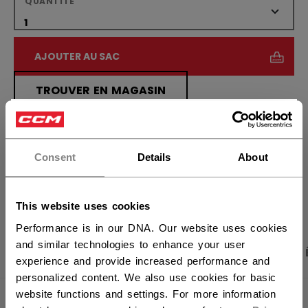
QUANTITÉ
AJOUTER AU SAC
TROUVER EN MAGASIN
×
Vous souhaitez expédier des
Politique de livraison
Retours gratuits
produits aux États-Unis ?
Consent
Details
About
OUVRIR LES LIEN
Vous devriez utiliser notre site Web américain.
This website uses cookies
Performance is in our DNA. Our website uses cookies
and similar technologies to enhance your user
PHOTOS DU PRODUIT
CARACTÉRISTIQUES
experience and provide increased performance and
personalized content. We also use cookies for basic
website functions and settings. For more information