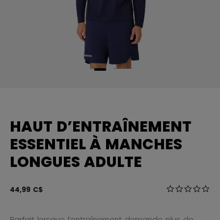
HAUT D’ENTRAÎNEMENT
ESSENTIEL À MANCHES
LONGUES ADULTE
4,3 sur 5 Éval
44,99 C$
0.0
Parfait lorsque l’entraînement demande plus de