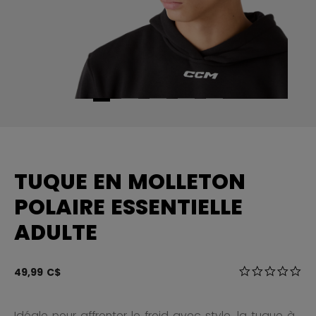
TUQUE EN MOLLETON
POLAIRE ESSENTIELLE
ADULTE
3,9 sur 5 Éval
49,99 C$
0.0
Idéale pour affronter le froid avec style, la tuque à