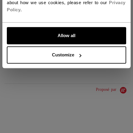
about how we use cookies, please refer to our
Privacy
IDENTIFICATION
HPM6TA-AD
Policy
.
UGS
683978361399
GROUPE D'ÂGE
Adult
ALLONS-Y !
Allow all
COLLECTION
Team
Customize
ÉVALUATIONS
Proposé par
0.0 star rating