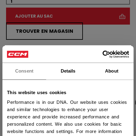
AJOUTER AU SAC
TROUVER EN MAGASIN
Politique de livraison
Retours gratuits
×
Vous souhaitez expédier des
produits aux États-Unis ?
Consent
Details
About
OUVRIR LES LIEN
Vous devriez utiliser notre site Web américain.
This website uses cookies
PHOTOS DU PRODUIT
CARACTÉRISTIQUES
Performance is in our DNA. Our website uses cookies
and similar technologies to enhance your user
experience and provide increased performance and
personalized content. We also use cookies for basic
CARACTÉRISTIQUES
website functions and settings. For more information