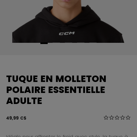
TUQUE EN MOLLETON
POLAIRE ESSENTIELLE
ADULTE
3,9 sur 5 Éval
49,99 C$
0.0
Idéale pour affronter le froid avec style, la tuque à