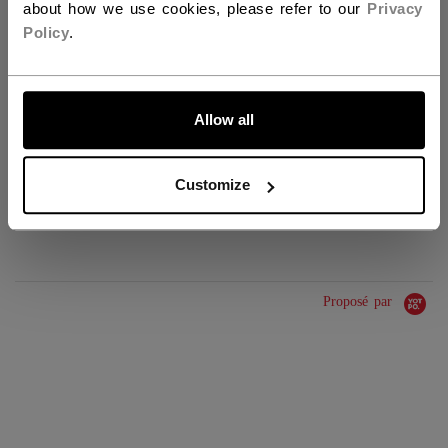
about how we use cookies, please refer to our
Privacy
IDENTIFICATION
HPM6TA-AD
Policy
.
UGS
683978363478
GROUPE D'ÂGE
Adult
ALLONS-Y !
Allow all
COLLECTION
Team
Customize
ÉVALUATIONS
Proposé par
0.0 star rating