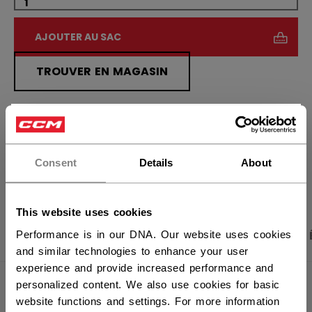
AJOUTER AU SAC
TROUVER EN MAGASIN
Politique de livraison
Retours gratuits
×
Vous souhaitez expédier des
produits aux États-Unis ?
Consent
Details
About
OUVRIR LES LIEN
Vous devriez utiliser notre site Web américain.
This website uses cookies
PHOTOS DU PRODUIT
CARACTÉRISTIQUES
Performance is in our DNA. Our website uses cookies
and similar technologies to enhance your user
experience and provide increased performance and
personalized content. We also use cookies for basic
CARACTÉRISTIQUES
website functions and settings. For more information