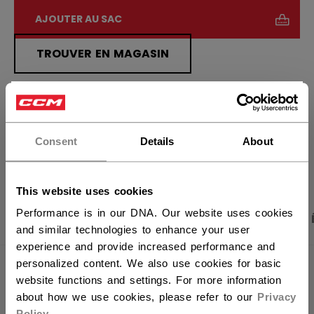
AJOUTER AU SAC
TROUVER EN MAGASIN
Politique de livraison
Retours gratuits
×
Vous souhaitez expédier des
produits aux États-Unis ?
Consent
Details
About
OUVRIR LES LIEN
Vous devriez utiliser notre site Web américain.
This website uses cookies
Performance is in our DNA. Our website uses cookies
PHOTOS DU PRODUIT
CARACTÉRISTIQUES
and similar technologies to enhance your user
experience and provide increased performance and
personalized content. We also use cookies for basic
CARACTÉRISTIQUES
website functions and settings. For more information
about how we use cookies, please refer to our
Privacy
IDENTIFICATION
HPM62A-AD
Policy
.