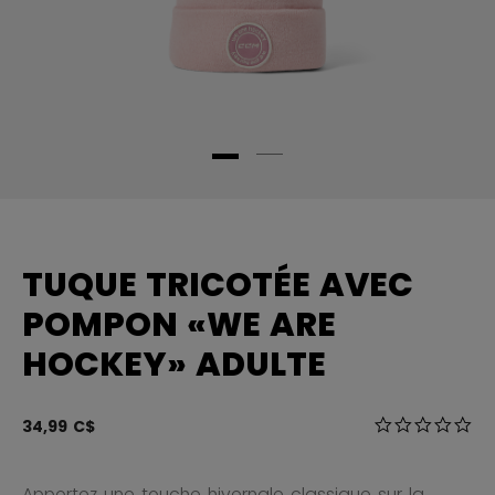
TUQUE TRICOTÉE AVEC
POMPON «WE ARE
HOCKEY» ADULTE
3,7 sur 5 Éval
34,99 C$
0.0
Apportez une touche hivernale classique sur la