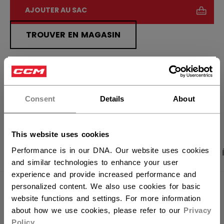
AJOUTER AU SAC
TROUVER EN MAGASIN
Politique de livraison
Retours gratuits
×
Vous souhaitez expédier des
produits aux États-Unis ?
Consent
Details
About
OUVRIR LES LIEN
Vous devriez utiliser notre site Web américain.
This website uses cookies
Performance is in our DNA. Our website uses cookies
PHOTOS DU PRODUIT
CARACTÉRISTIQUES
and similar technologies to enhance your user
experience and provide increased performance and
personalized content. We also use cookies for basic
CARACTÉRISTIQUES
website functions and settings. For more information
about how we use cookies, please refer to our
Privacy
IDENTIFICATION
TSS6TW2-AD
Policy
.