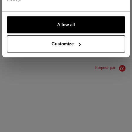
GROUPE D'ÂGE
Adult
ALLONS-Y !
COLLECTION
Team
Allow all
ÉVALUATIONS
Customize
Proposé par
0.0 star rating
0 Avis