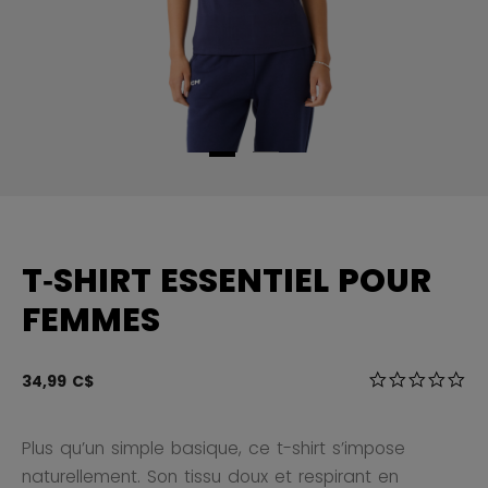
T‑SHIRT ESSENTIEL POUR
FEMMES
4,4 sur 5 Éval
34,99 C$
0.0
Plus qu’un simple basique, ce t-shirt s’impose
naturellement. Son tissu doux et respirant en