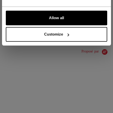
COLLECTION
Team
ALLONS-Y !
Allow all
ÉVALUATIONS
Customize
Proposé par
0.0 star rating
0 Avis