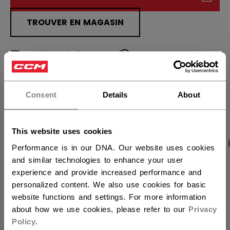
TROUVER EN MAGASIN
Politique de livraison
Retours gratuits
×
Vous souhaitez expédier des
produits aux États-Unis ?
OUVRIR LES LIEN
Consent
Details
About
Vous devriez utiliser notre site Web américain.
This website uses cookies
PHOTOS DU PRODUIT
CARACTÉRISTIQUES
Performance is in our DNA. Our website uses cookies
and similar technologies to enhance your user
experience and provide increased performance and
CARACTÉRISTIQUES
personalized content. We also use cookies for basic
website functions and settings. For more information
IDENTIFICATION
FHO6TW2-AD
about how we use cookies, please refer to our
Privacy
Policy
.
GROUPE D'ÂGE
Adult